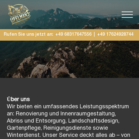
Видеоплеер
Rufen Sie uns jetzt an:
+49 68317647556
|
+49 17624928744
Über uns
Wir bieten ein umfassendes Leistungsspektrum
an: Renovierung und Innenraumgestaltung,
Abriss und Entsorgung, Landschaftsdesign,
Gartenpflege, Reinigungsdienste sowie
Winterdienst. Unser Service deckt alles ab – von